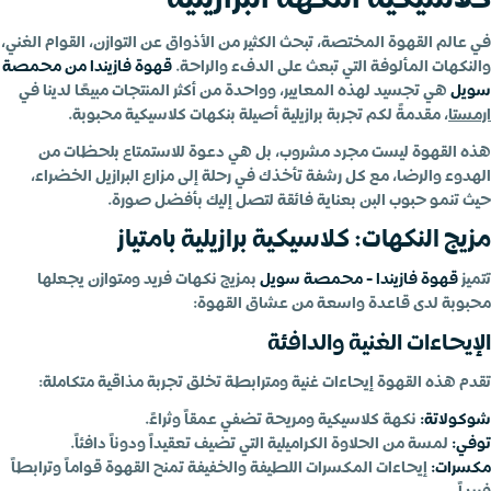
في عالم القهوة المختصة، تبحث الكثير من الأذواق عن التوازن، القوام الغني،
والنكهات المألوفة التي تبعث على الدفء والراحة.
قهوة فازيندا من محمصة
سويل
هي تجسيد لهذه المعايير، وواحدة من أكثر المنتجات مبيعًا لدينا في
ارمستا
، مقدمةً لكم تجربة برازيلية أصيلة بنكهات كلاسيكية محبوبة.
هذه القهوة ليست مجرد مشروب، بل هي دعوة للاستمتاع بلحظات من
الهدوء والرضا، مع كل رشفة تأخذك في رحلة إلى مزارع البرازيل الخضراء،
حيث تنمو حبوب البن بعناية فائقة لتصل إليك بأفضل صورة.
مزيج النكهات: كلاسيكية برازيلية بامتياز
تتميز
قهوة فازيندا - محمصة سويل
بمزيج نكهات فريد ومتوازن يجعلها
محبوبة لدى قاعدة واسعة من عشاق القهوة:
الإيحاءات الغنية والدافئة
تقدم هذه القهوة إيحاءات غنية ومترابطة تخلق تجربة مذاقية متكاملة:
شوكولاتة:
نكهة كلاسيكية ومريحة تضفي عمقاً وثراءً.
توفي:
لمسة من الحلاوة الكراميلية التي تضيف تعقيداً ودوناً دافئاً.
مكسرات:
إيحاءات المكسرات اللطيفة والخفيفة تمنح القهوة قواماً وترابطاً