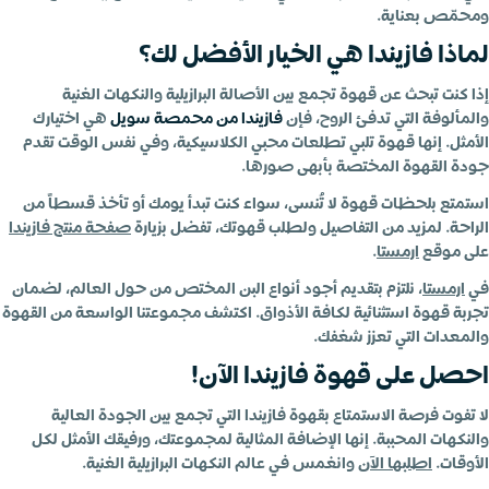
ومحمّص بعناية.
لماذا فازيندا هي الخيار الأفضل لك؟
إذا كنت تبحث عن قهوة تجمع بين الأصالة البرازيلية والنكهات الغنية
والمألوفة التي تدفئ الروح، فإن
فازيندا من محمصة سويل
هي اختيارك
الأمثل. إنها قهوة تلبي تطلعات محبي الكلاسيكية، وفي نفس الوقت تقدم
جودة القهوة المختصة بأبهى صورها.
استمتع بلحظات قهوة لا تُنسى، سواء كنت تبدأ يومك أو تأخذ قسطاً من
الراحة. لمزيد من التفاصيل ولطلب قهوتك، تفضل بزيارة
صفحة منتج فازيندا
على موقع
ارمستا
.
في
ارمستا
، نلتزم بتقديم أجود أنواع البن المختص من حول العالم، لضمان
تجربة قهوة استثنائية لكافة الأذواق. اكتشف مجموعتنا الواسعة من القهوة
والمعدات التي تعزز شغفك.
احصل على قهوة فازيندا الآن!
لا تفوت فرصة الاستمتاع بقهوة فازيندا التي تجمع بين الجودة العالية
والنكهات المحببة. إنها الإضافة المثالية لمجموعتك، ورفيقك الأمثل لكل
الأوقات.
اطلبها الآن
وانغمس في عالم النكهات البرازيلية الغنية.