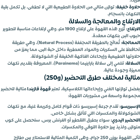
فريداً.
حلاوة خفيفة:
توازن مثالي من الحلاوة الطبيعية التي لا تطغى، بل تكمل بقية
النكهات بانسجام.
الارتفاع والمعالجة والسلالة
الارتفاع:
تُزرع هذه القهوة على ارتفاع 1900 متر، وهي ارتفاعات مناسبة لتطوير
حبوب البن بنكهات معقدة.
المعالجة:
تُعالَج بالطريقة المجففة (Natural Process)، وهي طريقة
تحافظ على السكريات والمواد العطرية داخل حبة البن، مما يعزز من
حلاوتها الطبيعية وإيحاءات الفاكهة الخفيفة أو الشوكولاتة.
السلالة:
تنتمي إلى سلالة باراينيما (Parainema)، المعروفة بتقديم نكهات
مميزة وجودة عالية.
مثالية لمختلف طرق التحضير (250g)
بفضل توازنها الغني وإيحاءاتها الكلاسيكية، تعتبر
قهوة فازيندا
مثالية لتحضير
مجموعة واسعة من مشروبات القهوة:
الإسبريسو:
تقدم جرعة إسبريسو ذات قوام كامل وكريمة غنية، مع نكهات
الشوكولاتة والمكسرات التي تتألق بشكل خاص.
التحضير اليدوي:
سواء بطرق التقطير أو الفرنش برس، ستحصل على كوب
متوازن ولذيذ يبرز حلاوة التوفي والمكسرات.
تأتي القهوة بوزن 250 جرام، وهي الكمية المثالية للاستمتاع ببن طازج