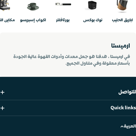
اباريق الحليب
نوك بوكس
بورتافلتر
اكواب إسبريسو
مكاين ال
ارميستا
في ارميستا ، هدفنا هو جعل معدات وأدوات القهوة عالية الجودة
بأسعار معقولة وفي متناول الجميع.
للتواصل
Quick links
العربية