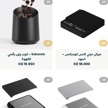
نفذ
نفذ
نفذ
نفذ
نفذ
نفذ
ميزان ميني اكس كوديكس –
Subscale – كوب وزن رقمي
اسود
للقهوة
سعر
18.000 KD
سعر
19.950 KD
عادي
عادي
نفذ
نفذ