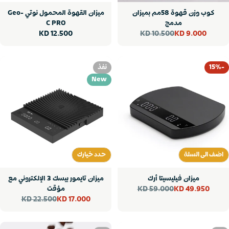
كوب وزن قهوة 58مم بميزان
ميزان القهوة المحمول نوتي Geo-
مدمج
C PRO
10.500 KD
سعر
12.500 KD
9.000 KD
سعر
سعر
عادي
البيع
عادي
-15%
نفذ
New
اضف الى السلة
حدد خيارك
اضف الى السلة
حدد خيارك
ميزان فيليسيتا أرك
ميزان تايمور بيسك 3 الإلكتروني مع
59.000 KD
مؤقت
49.950 KD
سعر
سعر
22.500 KD
17.000 KD
سعر
سعر
البيع
عادي
البيع
عادي