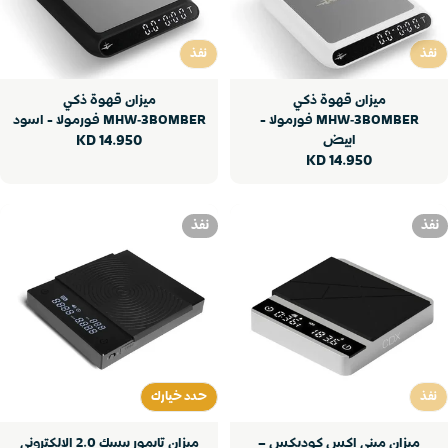
نفذ
نفذ
نفذ
نفذ
ميزان قهوة ذكي
ميزان قهوة ذكي
MHW‑3BOMBER فورمولا -
MHW‑3BOMBER فورمولا - اسود
ابيض
سعر
14.950 KD
سعر
14.950 KD
عادي
عادي
نفذ
نفذ
نفذ
حدد خيارك
نفذ
حدد خيارك
ميزان ميني اكس كوديكس –
ميزان تايمور بيسك 2.0 الإلكتروني