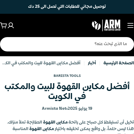
خطى
توصيل مجاني للطلبات التي تصل الى 25 دك
لى
لمحتوى
عرب
ال
حث
الصفحة الرئيسية
أخبار
أفضل مكاين القهوة للبيت والمكتب في الكويت
BARISTA TOOLS
أفضل مكاين القهوة للبيت والمكتب
في الكويت
19 يوليو 2025
Armista Net
تخيل أن تستيقظ كل صباح على رائحة
مكاين القهوة
الطازجة تملأ منزلك.
هذا ليس حلماً، بل واقع يمكن تحقيقه باختيار
مكاين القهوة
المناسبة