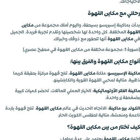
لاحتياجاتك.
رحلتي مع مكاين القهوة
بدأت بماكينة إسبريسو بسيطة، واليوم أملك مجموعة من
مكاين
القهوة
المختلفة. كل واحدة لها شخصيتها وتقدم تجربة فريدة. الجميل
في
مكاين القهوة
أنها تتطور مع ذوقك وخبرتك.
[صورة 1: مجموعة مختلفة من مكاين القهوة في مطبخ عصري]
أنواع مكاين القهوة والفرق بينها:
ماكينة الإسبريسو
: ملكة
مكاين القهوة
، تنتج قهوة مركزة بطبقة كريما
ذهبية. مثالية لمحبي القهوة القوية والكابتشينو.
ماكينة الفلتر الأوتوماتيكية
: الخيار العملي للعائلات. تحضر كميات كبيرة
بضغطة زر واحدة.
الكولد برو ماكينة
: الاتجاه الحديث في عالم
مكاين القهوة
. تنتج قهوة باردة
ناعمة ومنعشة، مثالية لطقس الكويت الحار.
كيف تختار من بين مكاين القهوة؟
اختيار
مكاين القهوة
يعتمد على عدة عوامل: