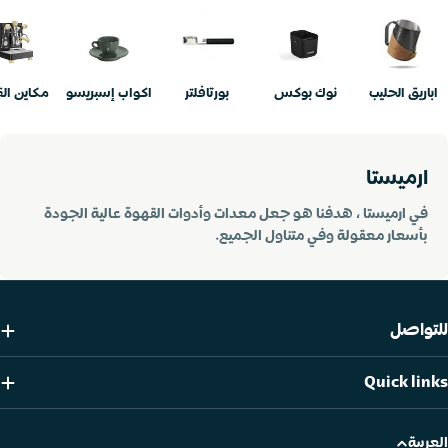
اباريق الحليب
نوك بوكس
بورتافلتر
اكواب إسبريسو
مكاين ال
ارميستا
في ارميستا ، هدفنا هو جعل معدات وأدوات القهوة عالية الجودة
بأسعار معقولة وفي متناول الجميع.
للتواصل
Quick links
العربية